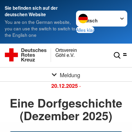
Sie befinden sich auf der
Sprache wechseln zu
deutschen Website
You are on the German website,
you can use the switch to switch to
Alles klar
the English one
Ortsverein
Göhl e.V.
Meldung
20.12.2025
·
Eine Dorfgeschichte
(Dezember 2025)