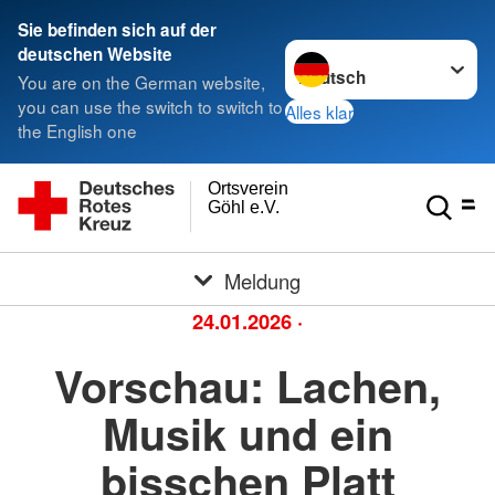
Sie befinden sich auf der
Sprache wechseln zu
deutschen Website
You are on the German website,
you can use the switch to switch to
Alles klar
the English one
Ortsverein
Göhl e.V.
Meldung
24.01.2026
·
Vorschau: Lachen,
Musik und ein
bisschen Platt