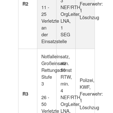
3
R2
Feuerwehr:
11 -
NEF/RTH,
1
25
OrgLeiter,
Löschzug
Verletzte
LNA,
an
1
der
SEG
Einsatzstelle
Notfalleinsatz,
Großeinsatz
min.
Rettungsdienst
10
Stufe
RTW,
Polizei,
3
min.
KWF,
4
R3
Feuerwehr:
26 -
NEF/RTH,
1
50
OrgLeiter,
Löschzug
Verletzte
LNA,