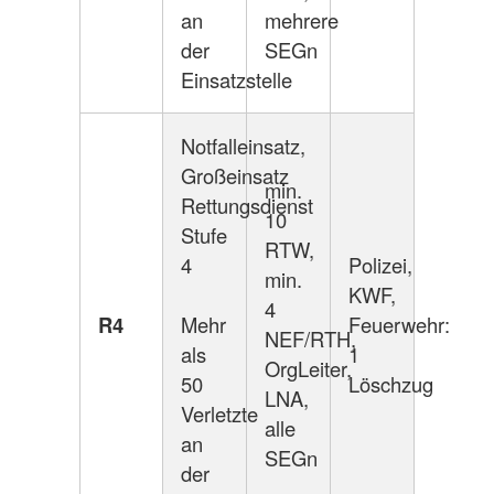
an
mehrere
der
SEGn
Einsatzstelle
Notfalleinsatz,
Großeinsatz
min.
Rettungsdienst
10
Stufe
RTW,
4
Polizei,
min.
KWF,
4
R4
Mehr
Feuerwehr:
NEF/RTH,
als
1
OrgLeiter,
50
Löschzug
LNA,
Verletzte
alle
an
SEGn
der