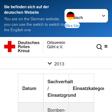
Sie befinden sich auf der
Sprache wechseln zu
deutschen Website
You are on the German website,
you can use the switch to switch to
Alles klar
the English one
Ortsverein
Göhl e.V.
2013
Sachverhalt
Datum
/
Einsatzkategorie*
Einsatzgrund
Bomben-