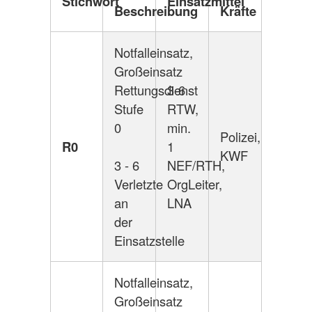
Stichwort
Einsatzmittel
Beschreibung
Kräfte
Notfalleinsatz,
Großeinsatz
Rettungsdienst
3-6
Stufe
RTW,
0
min.
Polizei,
R0
1
KWF
3 - 6
NEF/RTH,
Verletzte
OrgLeiter,
an
LNA
der
Einsatzstelle
Notfalleinsatz,
Großeinsatz