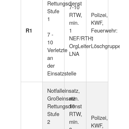
Rettungsdienst
7-10
Stufe
RTW,
Polizei,
1
min.
KWF,
R1
1
Feuerwehr:
7 -
NEF/RTH,
1
10
OrgLeiter
Löschgruppe
Verletzte
LNA
an
der
Einsatzstelle
Notfalleinsatz,
Großeinsatz
min.
Rettungsdienst
10
Stufe
RTW,
Polizei,
2
min.
KWF,