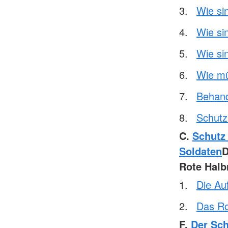
Wie si
Wie si
Wie si
Wie mü
Behand
Schutz 
C.
Schutz
Soldaten
Rote Hal
Die Au
Das Ro
F.
Der Sch