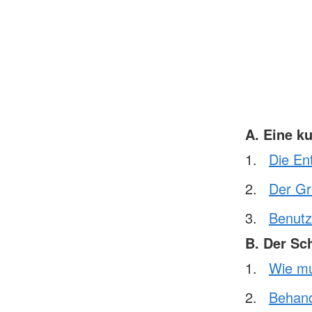
A. Eine k
Die En
Der Gr
Benutz
B. Der Sc
Wie mu
Behand