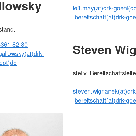
llowsky
leif.may(at)drk-goehl(d
bereitschaft(at)drk-go
stand.
4361 82 80
Steven Wi
.gallowsky(at)drk-
dot)de
stellv. Bereitschaftsleite
steven.wignanek(at)drk
bereitschaft(at)drk-go