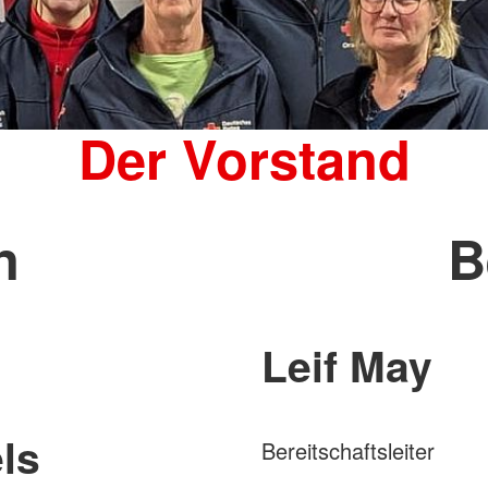
Der Vorstand
n
B
Leif May
ls
Bereitschaftsleiter