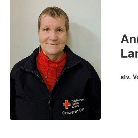
An
La
stv. 