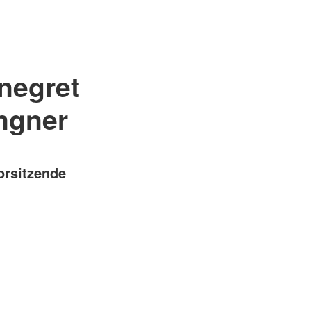
negret
ngner
Vorsitzende