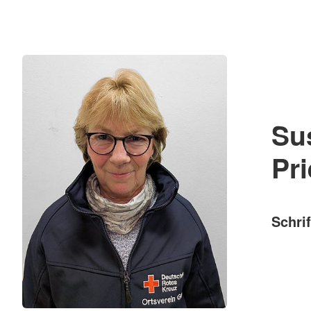
Su
Pr
Schrif