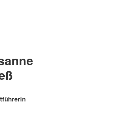
sanne
ieß
tführerin