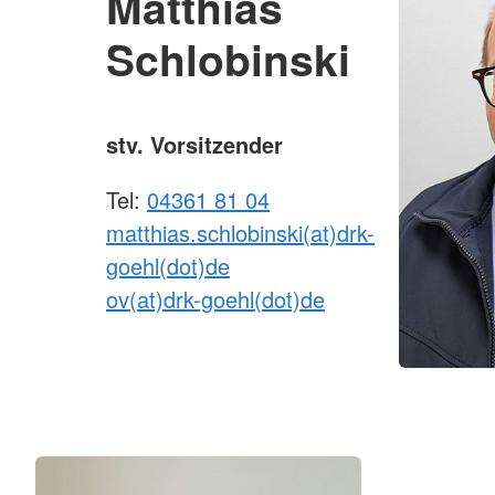
Matthias
Schlobinski
stv. Vorsitzender
Tel:
04361 81 04
matthias.schlobinski(at)drk-
goehl(dot)de
ov(at)drk-goehl(dot)de