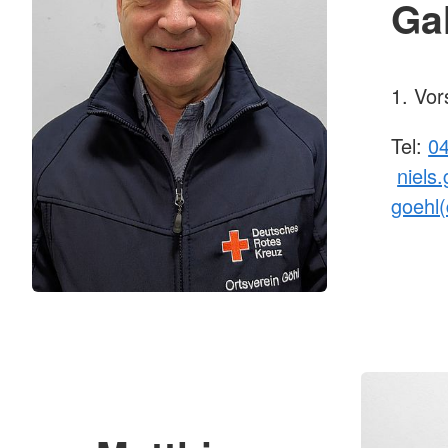
Ga
1. Vor
Tel:
0
niels
goehl(