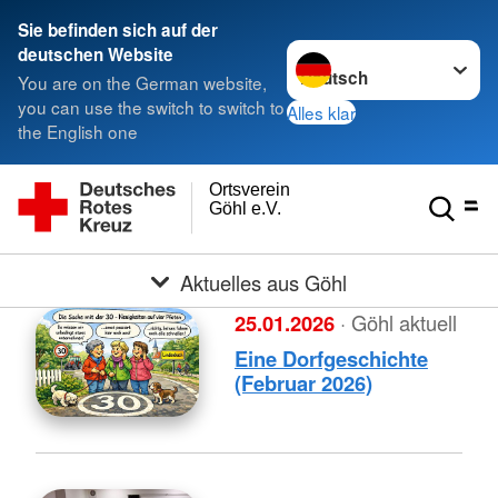
Sie befinden sich auf der
Sprache wechseln zu
deutschen Website
You are on the German website,
you can use the switch to switch to
Alles klar
the English one
Ortsverein
Göhl e.V.
Aktuelles aus Göhl
25.01.2026
· Göhl aktuell
Eine Dorfgeschichte
(Februar 2026)